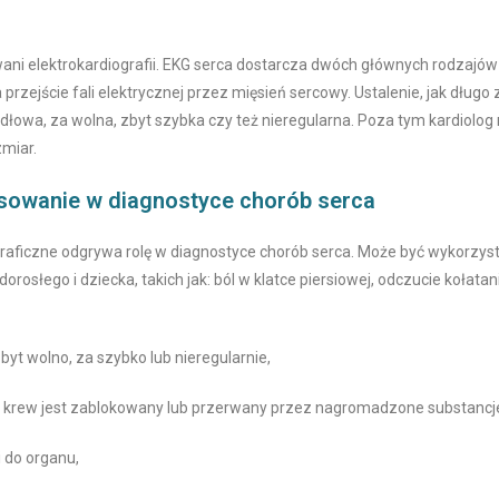
ani elektrokardiografii. EKG serca dostarcza dwóch głównych rodzajów
przejście fali elektrycznej przez mięsień sercowy. Ustalenie, jak długo
idłowa, za wolna, zbyt szybka czy też nieregularna. Poza tym kardiolo
zmiar.
osowanie w diagnostyce chorób serca
raficzne odgrywa rolę w diagnostyce chorób serca. Może być wykorzyst
osłego i dziecka, takich jak: ból w klatce piersiowej, odczucie kołat
byt wolno, za szybko lub nieregularnie,
go krew jest zablokowany lub przerwany przez nagromadzone substancj
 do organu,