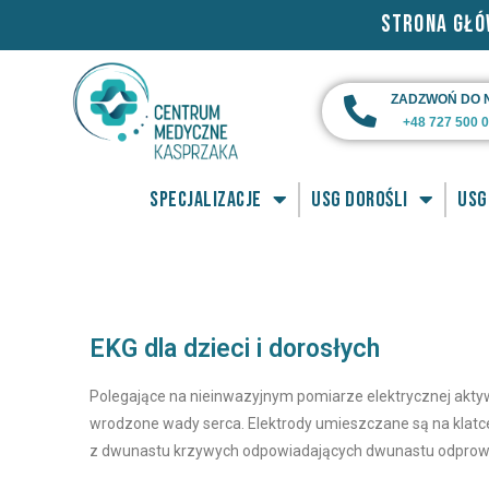
STRONA GŁ
ZADZWOŃ DO 
+48 727 500 
SPECJALIZACJE
USG dorośli
USG
Strona główna
EKG
EKG dla dzieci i dorosłych
Polegające na nieinwazyjnym pomiarze elektrycznej aktyw
wrodzone wady serca. Elektrody umieszczane są na klatce
z dwunastu krzywych odpowiadających dwunastu odprowa