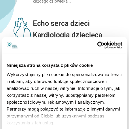
każdego człowieka …
Echo serca dzieci
Kardiologia dziecięca
Kardiologia dziecięca zajmuję się układem
sercowo-krążeniowym, diagnostyką i
różnicowaniem układu krążenia w tym wad
serca u dzieci do 18 roku życia.
Niniejsza strona korzysta z plików cookie
Wykorzystujemy pliki cookie do spersonalizowania treści
i reklam, aby oferować funkcje społecznościowe i
Endokrynologia
analizować ruch w naszej witrynie. Informacje o tym, jak
korzystasz z naszej witryny, udostępniamy partnerom
Jako dziedzina medycyny, zajmuje się
społecznościowym, reklamowym i analitycznym.
zaburzeniami funkcji gruczołów wydzielania
Partnerzy mogą połączyć te informacje z innymi danymi
otrzymanymi od Ciebie lub uzyskanymi podczas
korzystania z ich usług.