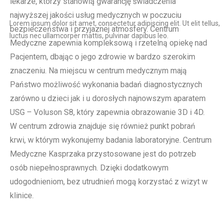
lekarze, którzy stanowią gwarancję świadczenia
najwyższej jakości usług medycznych w poczuciu
Lorem ipsum dolor sit amet, consectetur adipiscing elit. Ut elit tellus,
bezpieczeństwa i przyjaznej atmosfery. Centrum
luctus nec ullamcorper mattis, pulvinar dapibus leo.
Medyczne zapewnia kompleksową i rzetelną opiekę nad
Pacjentem, dbając o jego zdrowie w bardzo szerokim
znaczeniu. Na miejscu w centrum medycznym mają
Państwo możliwość wykonania badań diagnostycznych
zarówno u dzieci jak i u dorosłych najnowszym aparatem
USG – Voluson S8, który zapewnia obrazowanie 3D i 4D.
W centrum zdrowia znajduje się również punkt pobrań
krwi, w którym wykonujemy badania laboratoryjne. Centrum
Medyczne Kasprzaka przystosowane jest do potrzeb
osób niepełnosprawnych. Dzięki dodatkowym
udogodnieniom, bez utrudnień mogą korzystać z wizyt w
klinice.